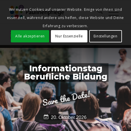
Wir nutzen Cookies auf unserer Website. Einige von ihnen sind
essenziell, während andere uns helfen, diese Website und Deine
Erfahrung zu verbessern.
Startseite
Alle akzeptieren
Nur Essenzielle
Einstellungen
Du bist hier:
Startseite
Informationstag
Berufliche
Bildung
Date!
the
Save
20. Oktober 2026