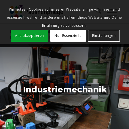
Wir nutzen Cookies auf unserer Website. Einige von ihnen sind
essenziell, während andere uns helfen, diese Website und Deine
Erfahrung zu verbessern.
Industriemechanik
Alle akzeptieren
Nur Essenzielle
Einstellungen
Du bist hier:
Startseite
/
Industriemechanik
Industriemechanik